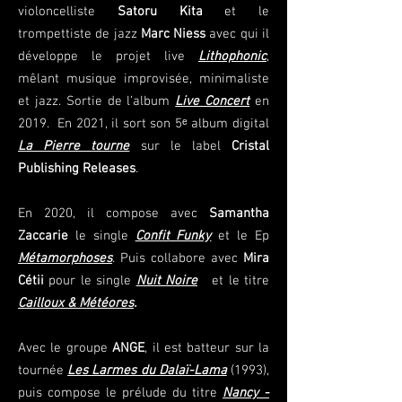
violoncelliste
Satoru Kita
et le
trompettiste de jazz
Marc Niess
avec qui il
développe le projet live
Lithophonic
,
mêlant musique improvisée, minimaliste
et jazz. Sortie de l’album
Live Concert
en
2019. En 2021, il sort son 5ᵉ album digital
La Pierre tourne
sur le label
Cristal
Publishing Releases
.
En 2020, il compose avec
Samantha
Zaccarie
le single
Confit Funky
et le Ep
Métamorphoses
. Puis collabore avec
Mira
Cétii
pour le single
Nuit Noire
et le titre
Cailloux & Météores
.
Avec le groupe
ANGE
, il est batteur sur la
tournée
Les Larmes du Dalaï-Lama
(1993),
puis compose le prélude du titre
Nancy -