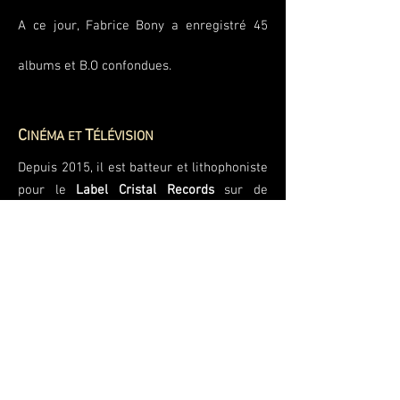
A ce jour, Fabrice Bony a enregistré 45
albums et B.O confondues.
C
T
INÉMA
ÉLÉVISION
ET
Depuis 2015, il est batteur et lithophoniste
pour le
Label Cristal Records
sur de
nombreuses B.O. cinéma et télévision,
avec la compositrice
Béatrice Thiriet
pour
le film
Corniche Kennedy
(Cinéma – 2017)
et le compositeur
Renaud Barbier
pour les
documentaires
Quand Homo Sapiens
faisait son Cinéma
(Arte Tv - 2015),
Comme des Sardines en Boite
(France 3 -
2017),
Les Nouveaux Mondes Sauvages
(Arte Tv - 2020),
le film
Petit Pays
(Cinéma