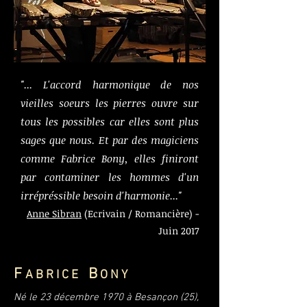
"... L'accord harmonique de nos
vieilles soeurs les pierres ouvre sur
tous les possibles car elles sont plus
sages que nous. Et par des magiciens
comme Fabrice Bony, elles finiront
par contaminer les hommes d'un
irrépréssible besoin d'harmonie..."
Anne Sibran
(Ecrivain / Romancière) -
Juin 2017
F
B
A B R I C E
O N Y
Né le 23 décembre 1970 à Besançon (25),