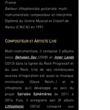
France
Batteur, lithophoniste, guitariste, multi-
instrumentiste, compositeur et interprète.
Diplômé du
Centre Musical et Créatif de
Nancy (C.M.C.N.
) en 1991.
C
A
L
OMPOSITEUR
RTISTE
IVE
ET
Multi-instrumentiste, il compose 2 albums
solos
Between Day
(2008) et
Inner Lands
(2013) dans la lignée du Rock Progressif et
du Jazz Rock. Une de ses nombreuses
sources d’inspiration est aussi la musique
minimaliste (Steve Reich…) et le
lithophone qu’il développe au sein du
projet
Spirales Ephémères
de 2011 à
2014. Puis, il enregistre son 3ᵉ album
Lithophonic
(2016) consacré aux